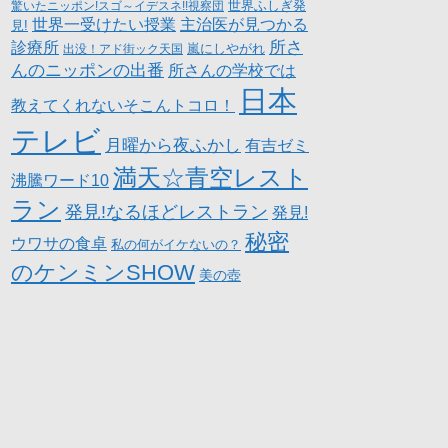
世界ふしぎ発
驚いたニッポン!スゴ～イデスネ!!視察団
世界一受けたい授業
主治医が見つかる
見!
所さ
診療所
嵐にしやがれ
出没！アド街ック天国
んのニッポンの出番
所さんの学校では
日本
教えてくれないそこんトコロ！
テレビ
月曜から夜ふかし
有吉ゼミ
満天☆青空レスト
沸騰ワード10
ラン
発見!なるほどレストラン
発見!
秘密
ウワサの食卓
私の何がイケないの？
のケンミンSHOW
美の壺