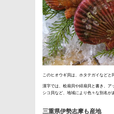
このヒオウギ貝は、ホタテガイなどと
漢字では、桧扇貝や緋扇貝と書き、ア
シコ貝など、地域により色々な別名が
三重県伊勢志摩も産地