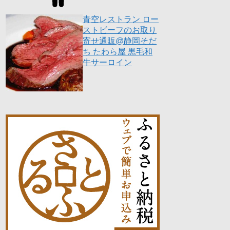
青空レストラン ロー
ストビーフのお取り
寄せ通販@静岡そだ
ち たわら屋 黒毛和
牛サーロイン