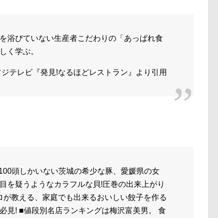
を浴びていない生産者こだわりの「あっぱれ食
しく学ぶ。
フジテレビ『発見!なるほどレストラン』より引用
約100頭しかいない茨城の希少な豚、愛媛県の女
目を疑うようなカラフルな貝!圧巻の出来上がり
プロが教える、家庭でも出来るおいしい餃子を作る
見! ■値段別名店ランキングは梅沢富美男。 食