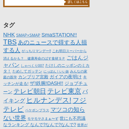
タグ
NHK
SmaSTATION!!
SMAP×SMAP
TBS
あのニュースで得する人損
する人
がっちりマンデー!!
これ明日スーパーから
ごはんジ
消えるかも？ 健康寿命のばす食材ＳＰ
ャパン
たけしのニッポンのミカ
しゃべくり007
タ！
ためしてガッテン
にっぽん！いい旅
みんなの家
カンブリア宮殿
ガイアの夜明け
キ
庭の医学
ザ!鉄腕!DASH!!
ジョブチュ
ッチンが走る!
テレビ朝日
テレビ東京
バ
ーン
ヒルナンデス!
フジ
イキング
テレビ
マツコの知ら
ペケポンプラス
ない世界
世にも不思議
モヤモヤさまぁ〜ず
なランキング なんで?なんで?なんで?
世界が