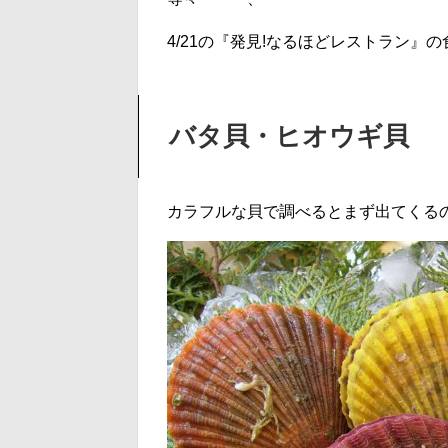
4/21の『発見!なるほどレストラン
バタ貝・ヒオウギ貝
カラフルな貝で調べるとまず出てくる