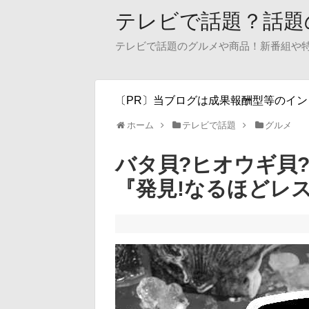
テレビで話題？話題
テレビで話題のグルメや商品！新番組や
〔PR〕当ブログは成果報酬型等のイ
ホーム
テレビで話題
グルメ
バタ貝?ヒオウギ貝
『発見!なるほどレス