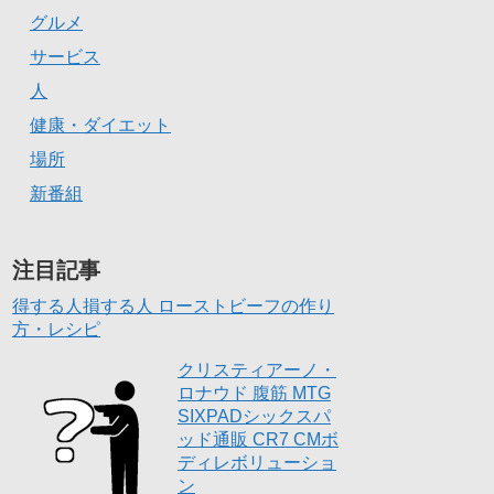
グルメ
サービス
人
健康・ダイエット
場所
新番組
注目記事
得する人損する人 ローストビーフの作り
方・レシピ
クリスティアーノ・
ロナウド 腹筋 MTG
SIXPADシックスパ
ッド通販 CR7 CMボ
ディレボリューショ
ン