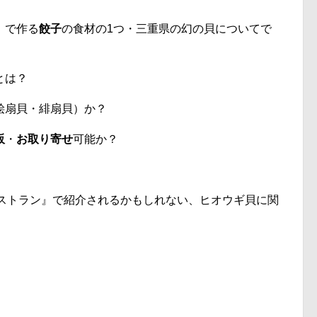
』で作る
餃子
の食材の1つ・三重県の幻の貝についてで
とは？
桧扇貝・緋扇貝）か？
販
・
お取り寄せ
可能か？
どレストラン』で紹介されるかもしれない、ヒオウギ貝に関