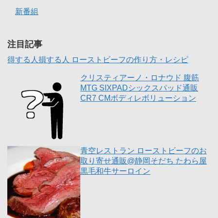
新番組
注目記事
得する人損する人 ローストビーフの作り方・レシピ
クリスティアーノ・ロナウド 腹筋
MTG SIXPADシックスパッド通販
CR7 CMボディレボリューション
青空レストラン ローストビーフのお
取り寄せ通販@静岡そだち たわら屋
黒毛和牛サーロイン