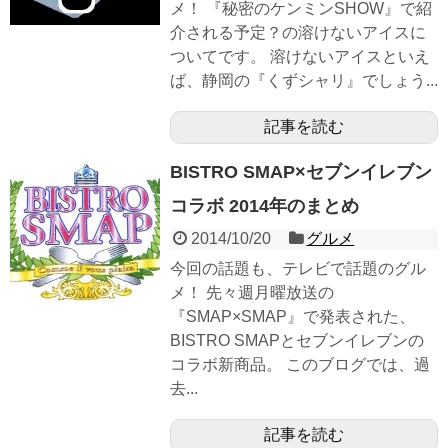
メ！ 『秘密のケンミンSHOW』で紹
介される予定？の溶けないアイスに
ついてです。 溶けないアイスといえ
ば、静岡の『くずシャリ』でしょう...
記事を読む
BISTRO SMAP×セブンイレブン
コラボ 2014年のまとめ
2014/10/20
グルメ
今回の話題も、テレビで話題のグル
メ！ 先々週月曜放送の
『SMAP×SMAP』で発表された、
BISTRO SMAPとセブンイレブンの
コラボ新商品。 このブログでは、過
去...
記事を読む