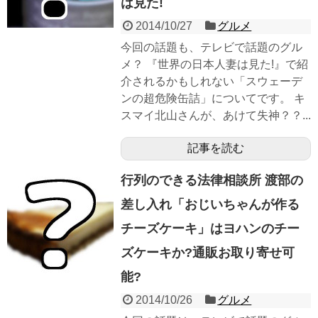
は見た!
2014/10/27
グルメ
今回の話題も、テレビで話題のグル
メ？ 『世界の日本人妻は見た!』で紹
介されるかもしれない「スウェーデ
ンの超危険缶詰」についてです。 キ
スマイ北山さんが、あけて失神？？...
記事を読む
行列のできる法律相談所 渡部の
差し入れ「おじいちゃんが作る
チーズケーキ」はヨハンのチー
ズケーキか?通販お取り寄せ可
能?
2014/10/26
グルメ