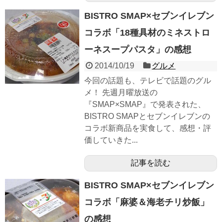
BISTRO SMAP×セブンイレブン
コラボ「18種具材のミネストロ
ーネスープパスタ」の感想
2014/10/19
グルメ
今回の話題も、テレビで話題のグル
メ！ 先週月曜放送の
『SMAP×SMAP』で発表された、
BISTRO SMAPとセブンイレブンの
コラボ新商品を実食して、感想・評
価していきた...
記事を読む
BISTRO SMAP×セブンイレブン
コラボ「麻婆＆海老チリ炒飯」
の感想