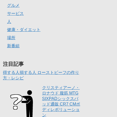
グルメ
サービス
人
健康・ダイエット
場所
新番組
注目記事
得する人損する人 ローストビーフの作り
方・レシピ
クリスティアーノ・
ロナウド 腹筋 MTG
SIXPADシックスパ
ッド通販 CR7 CMボ
ディレボリューショ
ン