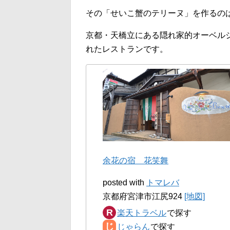
その「せいこ蟹のテリーヌ」を作るの
京都・天橋立にある隠れ家的オーベル
れたレストランです。
余花の宿 花笑舞
posted with
トマレバ
京都府宮津市江尻924
[地図]
楽天トラベル
じゃらん