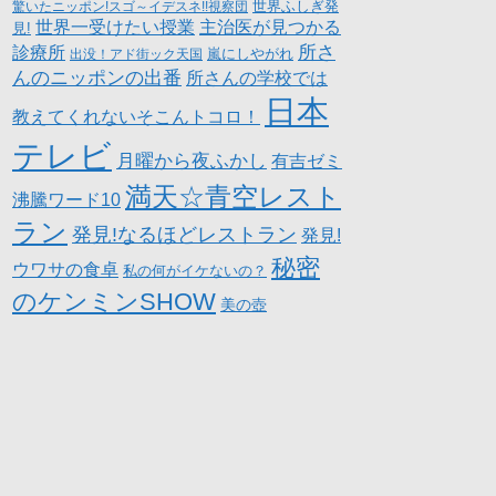
世界ふしぎ発
驚いたニッポン!スゴ～イデスネ!!視察団
世界一受けたい授業
主治医が見つかる
見!
所さ
診療所
嵐にしやがれ
出没！アド街ック天国
んのニッポンの出番
所さんの学校では
日本
教えてくれないそこんトコロ！
テレビ
月曜から夜ふかし
有吉ゼミ
満天☆青空レスト
沸騰ワード10
ラン
発見!なるほどレストラン
発見!
秘密
ウワサの食卓
私の何がイケないの？
のケンミンSHOW
美の壺