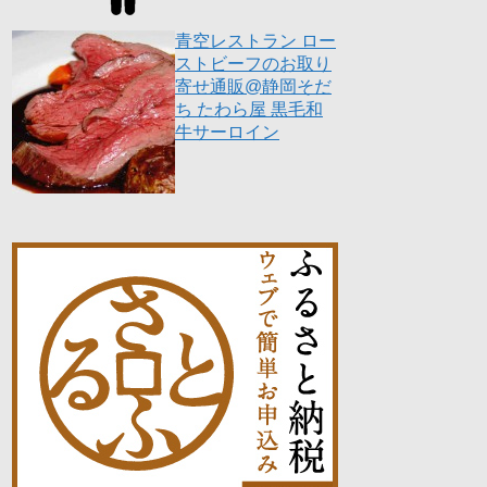
青空レストラン ロー
ストビーフのお取り
寄せ通販@静岡そだ
ち たわら屋 黒毛和
牛サーロイン