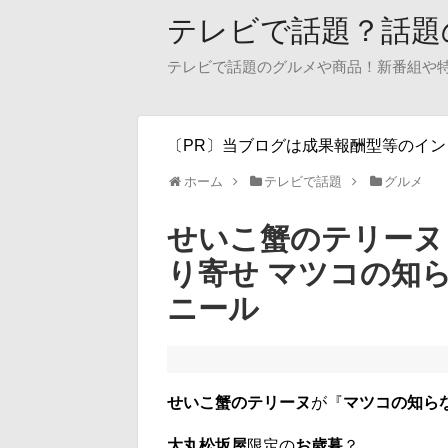
テレビで話題？話題
テレビで話題のグルメや商品！新番組や
〔PR〕当ブログは成果報酬型等のイ
ホーム
テレビで話題
グルメ
せいこ蟹のテリーヌ
り寄せ マツコの知
ニール
せいこ蟹のテリーヌ
が『
マツコの知ら
大丸松坂屋
限定の
お歳暮
？