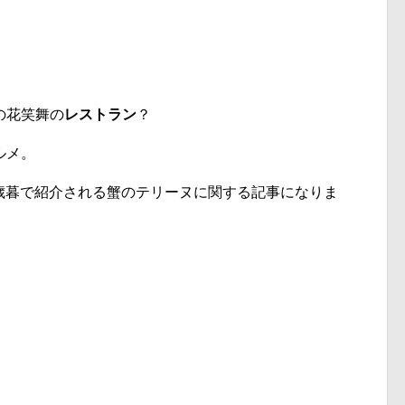
の花笑舞の
レストラン
？
ルメ。
お歳暮で紹介される蟹のテリーヌに関する記事になりま