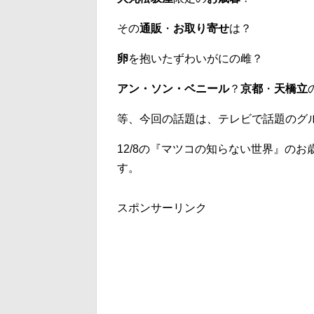
その
通販
・
お取り寄せ
は？
卵
を抱いたずわいがにの雌？
アン・ソン・ベニール
？
京都
・
天橋立
等、今回の話題は、テレビで話題のグ
12/8の『マツコの知らない世界』の
す。
スポンサーリンク