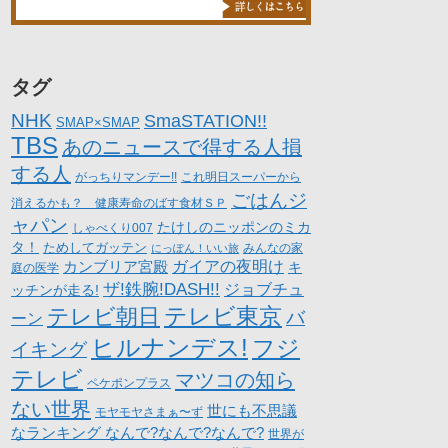
タグ
NHK
SmaSTATION!!
SMAP×SMAP
TBS
あのニュースで得する人損
する人
がっちりマンデー!!
これ明日スーパーから
ごはんジ
消えるかも？ 健康寿命のばす食材ＳＰ
ャパン
たけしのニッポンのミカ
しゃべくり007
タ！
ためしてガッテン
にっぽん！いい旅
みんなの家
カンブリア宮殿
ガイアの夜明け
キ
庭の医学
ザ!鉄腕!DASH!!
ジョブチュ
ッチンが走る!
テレビ朝日
テレビ東京
バ
ーン
ヒルナンデス!
フジ
イキング
テレビ
マツコの知ら
ペケポンプラス
ない世界
世にも不思議
モヤモヤさまぁ〜ず
なランキング なんで?なんで?なんで?
世界が