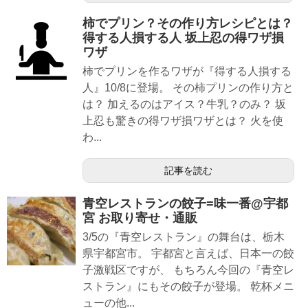
柿でプリン？その作り方レシピとは？
得する人損する人 坂上忍の得ワザ損
ワザ
柿でプリンを作るワザが『得する人損する
人』10/8に登場。 その柿プリンの作り方と
は？ 加えるのはアイス？牛乳？のみ？ 坂
上忍も驚きの得ワザ損ワザとは？ 火を使
わ...
記事を読む
青空レストランの餃子=味一番@宇都
宮 お取り寄せ・通販
3/5の『青空レストラン』の舞台は、栃木
県宇都宮市。 宇都宮と言えば、日本一の餃
子激戦区ですが、 もちろん今回の『青空レ
ストラン』にもその餃子が登場。 乾杯メニ
ューの他...