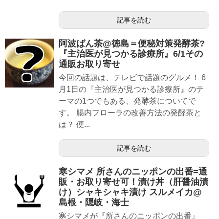
記事を読む
阿波ばん茶@徳島＝便秘対策発酵茶?
『主治医が見つかる診療所』6/1その
通販お取り寄せ
今回の話題は、テレビで話題のグルメ！ 6
月1日の『主治医が見つかる診療所』のテ
ーマの1つでもある、発酵茶についてで
す。 腸内フローラの改善方法の発酵茶と
は？ 便...
記事を読む
寒シマメ 所さんのニッポンの出番=通
販・お取り寄せ可！漬け丼（肝醤油漬
け）シャキシャキ漬け スルメイカ@
島根・隠岐・海士
寒シマメが『所さんのニッポンの出番』