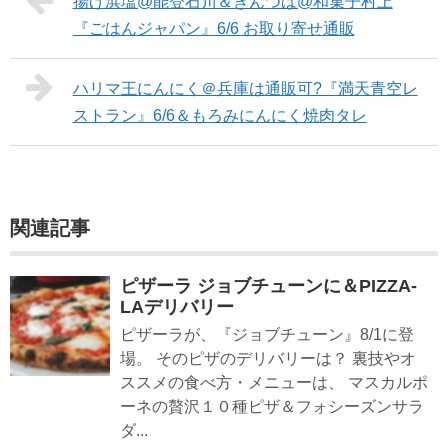
揚げ浜塩@能登石川＆きんつば@和菓子村上
『ごはんジャパン』6/6 お取り寄せ通販
ハリマ王にんにく＠兵庫は通販可?『満天青空レ
ストラン』6/6＆もろみにんにく焼肉タレ
関連記事
ピザーラ ジョブチューンに＆PIZZA-
LAデリバリー
ピザーラが、『ジョブチューン』8/1に登
場。 そのピザのデリバリーは？ 裏技やオ
ススメの食べ方・メニューは、 マスカルポ
ーネの贅沢１０種ピザ＆フォシーズンサラ
ダ...