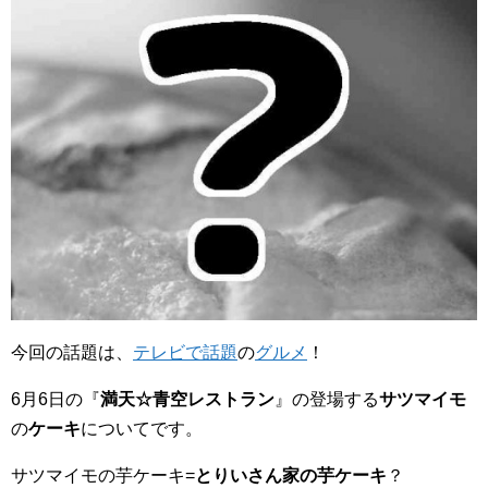
今回の話題は、
テレビで話題
の
グルメ
！
6月6日の『
満天☆青空レストラン
』の登場する
サツマイモ
の
ケーキ
についてです。
サツマイモの芋ケーキ=
とりいさん家の芋ケーキ
？