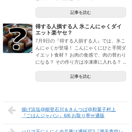
記事を読む
得する人損する人 氷こんにゃくダイ
エット楽ヤセ？
7月9日の『得する人損する人』では、氷こ
んにゃくが登場！ こんにゃくにひと手間ダ
イエット食材？ お肉の食感で、肉の替わり
になる？ その作り方は冷凍庫に入れる？ ...
記事を読む
揚げ浜塩@能登石川＆きんつば@和菓子村上
『ごはんジャパン』6/6 お取り寄せ通販
ハリマ王にんにく＠兵庫は通販可?『満天青空レ