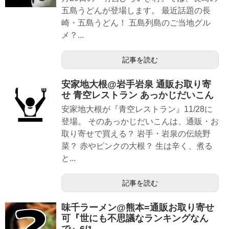
五島うどんが登場します。 最近話題の長
崎・五島うどん！ 五島列島のご当地グル
メ？...
記事を読む
安家地大根@岩手岩泉 通販お取り寄
せ 青空レストラン あっかじだいこん
安家地大根が『青空レストラン』11/28に
登場。 そのあっかじだいこんは、通販・お
取り寄せで買える？ 岩手・岩泉の伝統野
菜？ 赤やピンクの大根？ 生は辛く、煮る
と...
記事を読む
味千ラーメン@熊本=通販お取り寄せ
可『世にも不思議なランキングなん
で』6/1