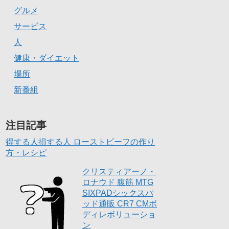
グルメ
サービス
人
健康・ダイエット
場所
新番組
注目記事
得する人損する人 ローストビーフの作り
方・レシピ
クリスティアーノ・
ロナウド 腹筋 MTG
SIXPADシックスパ
ッド通販 CR7 CMボ
ディレボリューショ
ン