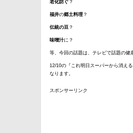
老化防ぐ
？
福井
の
郷土料理
？
伝統の豆
？
味噌汁
に？
等、今回の話題は、テレビで話題の健
12/10の『これ明日スーパーから消え
なります。
スポンサーリンク