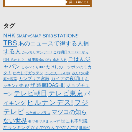
タグ
NHK
SmaSTATION!!
SMAP×SMAP
TBS
あのニュースで得する人損
する人
がっちりマンデー!!
これ明日スーパーから
ごはんジ
消えるかも？ 健康寿命のばす食材ＳＰ
ャパン
たけしのニッポンのミカ
しゃべくり007
タ！
ためしてガッテン
にっぽん！いい旅
みんなの家
カンブリア宮殿
ガイアの夜明け
キ
庭の医学
ザ!鉄腕!DASH!!
ジョブチュ
ッチンが走る!
テレビ朝日
テレビ東京
バ
ーン
ヒルナンデス!
フジ
イキング
テレビ
マツコの知ら
ペケポンプラス
ない世界
世にも不思議
モヤモヤさまぁ〜ず
なランキング なんで?なんで?なんで?
世界が