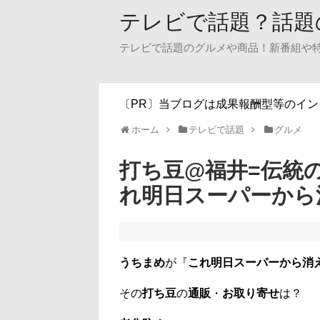
テレビで話題？話題
テレビで話題のグルメや商品！新番組や
〔PR〕当ブログは成果報酬型等のイ
ホーム
テレビで話題
グルメ
打ち豆@福井=伝統
れ明日スーパーから
うちまめ
が『
これ明日スーパーから消
その
打ち豆
の
通販
・
お取り寄せ
は？