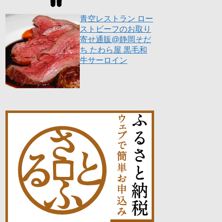
青空レストラン ロー
ストビーフのお取り
寄せ通販@静岡そだ
ち たわら屋 黒毛和
牛サーロイン