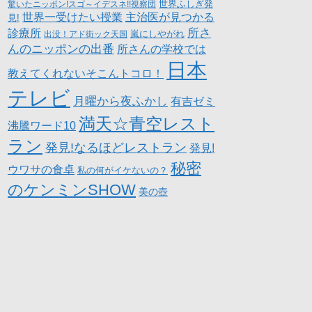
世界ふしぎ発
驚いたニッポン!スゴ～イデスネ!!視察団
世界一受けたい授業
主治医が見つかる
見!
所さ
診療所
嵐にしやがれ
出没！アド街ック天国
んのニッポンの出番
所さんの学校では
日本
教えてくれないそこんトコロ！
テレビ
月曜から夜ふかし
有吉ゼミ
満天☆青空レスト
沸騰ワード10
ラン
発見!なるほどレストラン
発見!
秘密
ウワサの食卓
私の何がイケないの？
のケンミンSHOW
美の壺