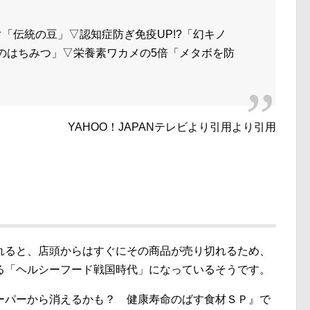
「伝統の豆」▽認知症防ぎ免疫UP!?「幻キノ
キのはちみつ」▽栄養素ワカメの5倍「メタボを防
YAHOO！JAPANテレビより引用より引用
れると、店頭からはすぐにその商品が売り切れるため、
る「ヘルシーフード戦国時代」になっているそうです。
ーパーから消えるかも？ 健康寿命のばす食材ＳＰ』で