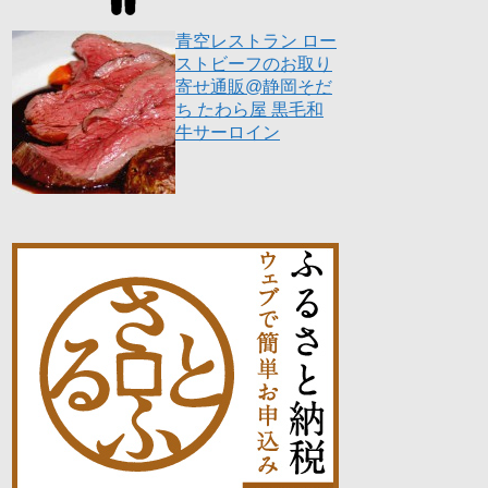
青空レストラン ロー
ストビーフのお取り
寄せ通販@静岡そだ
ち たわら屋 黒毛和
牛サーロイン