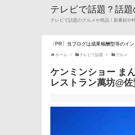
テレビで話題？話題
テレビで話題のグルメや商品！新番組や
〔PR〕当ブログは成果報酬型等のイ
ホーム
テレビで話題
グルメ
ケンミンショー ま
レストラン萬坊@佐