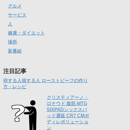
グルメ
サービス
人
健康・ダイエット
場所
新番組
注目記事
得する人損する人 ローストビーフの作り
方・レシピ
クリスティアーノ・
ロナウド 腹筋 MTG
SIXPADシックスパ
ッド通販 CR7 CMボ
ディレボリューショ
ン