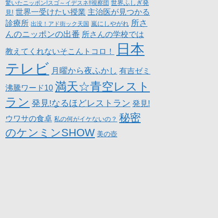
世界ふしぎ発
驚いたニッポン!スゴ～イデスネ!!視察団
世界一受けたい授業
主治医が見つかる
見!
所さ
診療所
嵐にしやがれ
出没！アド街ック天国
んのニッポンの出番
所さんの学校では
日本
教えてくれないそこんトコロ！
テレビ
月曜から夜ふかし
有吉ゼミ
満天☆青空レスト
沸騰ワード10
ラン
発見!なるほどレストラン
発見!
秘密
ウワサの食卓
私の何がイケないの？
のケンミンSHOW
美の壺