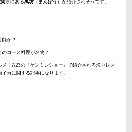
佐賀
県にある
萬坊
（
まんぼう
）が紹介されそうです。
可能か？
カのコース料理が名物？
メ！7/23の『ケンミンショー』で紹介される海中レス
物イカに関する記事になります。