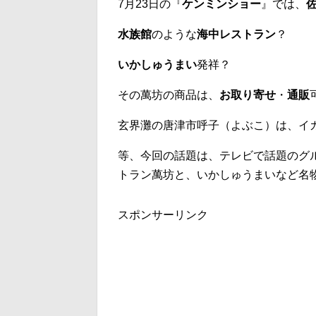
7月23日の『
ケンミンショー
』では、
水族館
のような
海中レストラン
？
いかしゅうまい
発祥？
その萬坊の商品は、
お取り寄せ
・
通販
玄界灘の唐津市呼子（よぶこ）は、イ
等、今回の話題は、テレビで話題のグル
トラン萬坊と、いかしゅうまいなど名
スポンサーリンク