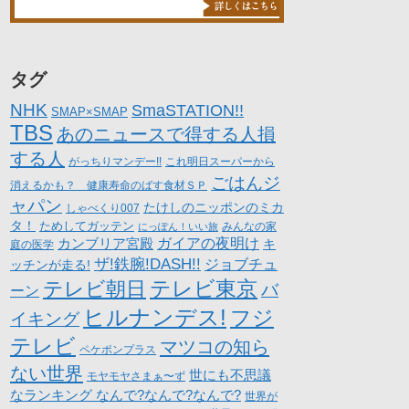
タグ
NHK
SmaSTATION!!
SMAP×SMAP
TBS
あのニュースで得する人損
する人
がっちりマンデー!!
これ明日スーパーから
ごはんジ
消えるかも？ 健康寿命のばす食材ＳＰ
ャパン
たけしのニッポンのミカ
しゃべくり007
タ！
ためしてガッテン
にっぽん！いい旅
みんなの家
カンブリア宮殿
ガイアの夜明け
キ
庭の医学
ザ!鉄腕!DASH!!
ジョブチュ
ッチンが走る!
テレビ朝日
テレビ東京
バ
ーン
ヒルナンデス!
フジ
イキング
テレビ
マツコの知ら
ペケポンプラス
ない世界
世にも不思議
モヤモヤさまぁ〜ず
なランキング なんで?なんで?なんで?
世界が