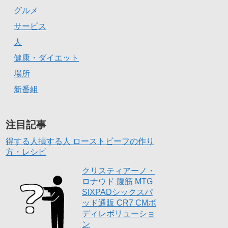
グルメ
サービス
人
健康・ダイエット
場所
新番組
注目記事
得する人損する人 ローストビーフの作り
方・レシピ
クリスティアーノ・
ロナウド 腹筋 MTG
SIXPADシックスパ
ッド通販 CR7 CMボ
ディレボリューショ
ン