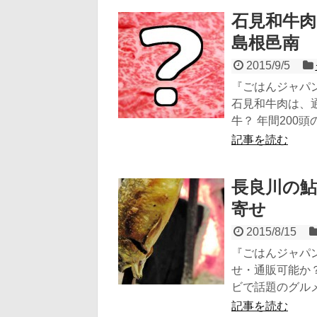
石見和牛肉
島根邑南
2015/9/5
『ごはんジャパン
石見和牛肉は、
牛？ 年間200頭の
記事を読む
長良川の鮎
寄せ
2015/8/15
『ごはんジャパン
せ・通販可能か
ビで話題のグルメ・8
記事を読む