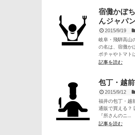
宿儺かぼち
んジャパン
2015/9/19
岐阜・飛騨高山の
の名は、宿儺か
ボチャやトマトは、
記事を読む
包丁・越前
2015/9/12
福井の包丁・越前
通販で買える？ 
『所さんのニ...
記事を読む