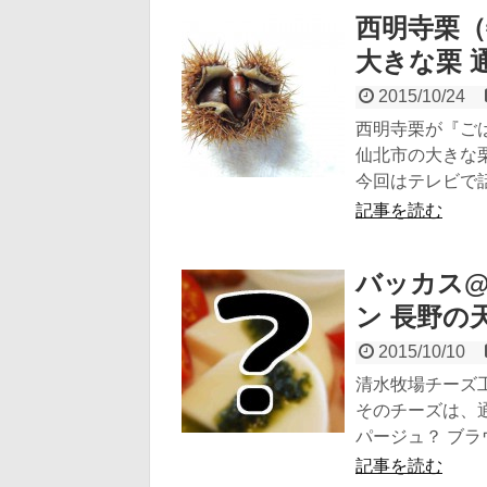
西明寺栗（
大きな栗 
2015/10/24
西明寺栗が『ごは
仙北市の大きな
今回はテレビで話題
記事を読む
バッカス@
ン 長野の
2015/10/10
清水牧場チーズ工
そのチーズは、
パージュ？ ブラウ
記事を読む