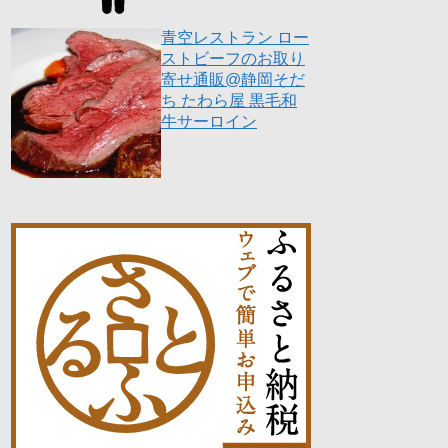
青空レストラン ロー
ストビーフのお取り
寄せ通販@静岡そだ
ち たわら屋 黒毛和
牛サーロイン