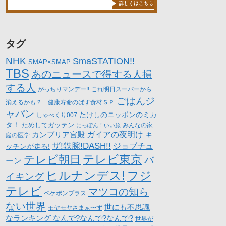
タグ
NHK
SmaSTATION!!
SMAP×SMAP
TBS
あのニュースで得する人損
する人
がっちりマンデー!!
これ明日スーパーから
ごはんジ
消えるかも？ 健康寿命のばす食材ＳＰ
ャパン
たけしのニッポンのミカ
しゃべくり007
タ！
ためしてガッテン
にっぽん！いい旅
みんなの家
カンブリア宮殿
ガイアの夜明け
キ
庭の医学
ザ!鉄腕!DASH!!
ジョブチュ
ッチンが走る!
テレビ朝日
テレビ東京
バ
ーン
ヒルナンデス!
フジ
イキング
テレビ
マツコの知ら
ペケポンプラス
ない世界
世にも不思議
モヤモヤさまぁ〜ず
なランキング なんで?なんで?なんで?
世界が