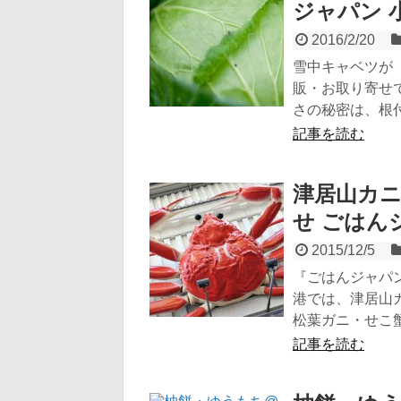
ジャパン 
2016/2/20
雪中キャベツが『
販・お取り寄せ
さの秘密は、根付
記事を読む
津居山カニ
せ ごはん
2015/12/5
『ごはんジャパン
港では、津居山
松葉ガニ・せこ蟹
記事を読む