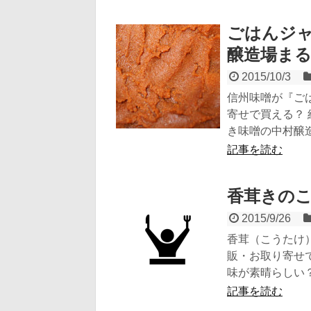
ごはんジャ
醸造場ま
2015/10/3
信州味噌が『ごは
寄せで買える？
き味噌の中村醸造場
記事を読む
香茸きのこ
2015/9/26
香茸（こうたけ）
販・お取り寄せ
味が素晴らしい？入
記事を読む