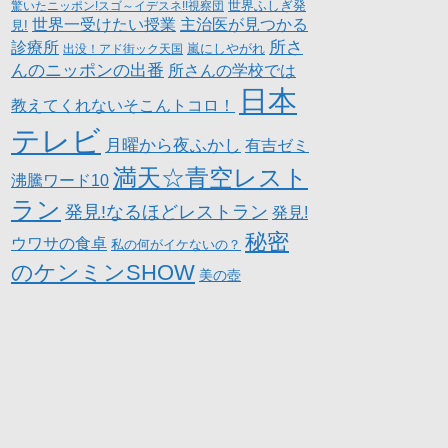
世界ふしぎ発
驚いたニッポン!スゴ～イデスネ!!視察団
世界一受けたい授業
主治医が見つかる
見!
所さ
診療所
嵐にしやがれ
出没！アド街ック天国
んのニッポンの出番
所さんの学校では
日本
教えてくれないそこんトコロ！
テレビ
月曜から夜ふかし
有吉ゼミ
満天☆青空レスト
沸騰ワード10
ラン
発見!なるほどレストラン
発見!
秘密
ウワサの食卓
私の何がイケないの？
のケンミンSHOW
美の壺