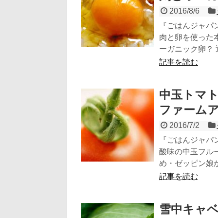
2016/8/6
『ごはんジャパン
肉と卵を使った
ーガニック卵？ 
記事を読む
中玉トマト
ファームア
2016/7/2
『ごはんジャパン
酸味の中玉フル
め・ゼッピン娘か
記事を読む
雪中キャベ