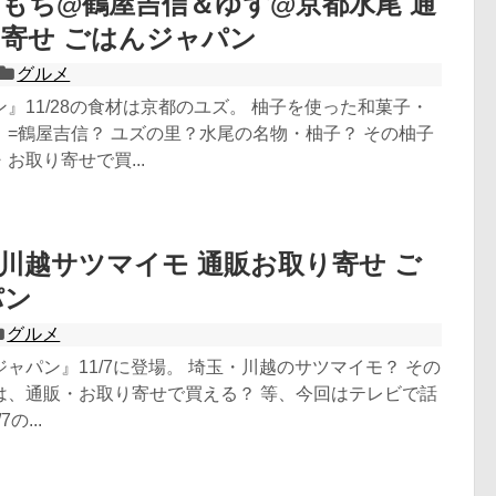
もち@鶴屋吉信＆ゆず@京都水尾 通
寄せ ごはんジャパン
グルメ
』11/28の食材は京都のユズ。 柚子を使った和菓子・
=鶴屋吉信？ ユズの里？水尾の名物・柚子？ その柚子
お取り寄せで買...
川越サツマイモ 通販お取り寄せ ご
パン
グルメ
ャパン』11/7に登場。 埼玉・川越のサツマイモ？ その
は、通販・お取り寄せで買える？ 等、今回はテレビで話
の...