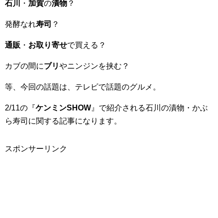
石川
・
加賀
の
漬物
？
発酵なれ
寿司
？
通販
・
お取り寄せ
で買える？
カブの間に
ブリ
やニンジンを挟む？
等、今回の話題は、テレビで話題のグルメ。
2/11の『
ケンミンSHOW
』で紹介される石川の漬物・かぶ
ら寿司に関する記事になります。
スポンサーリンク