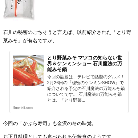
石川の秘密のごちそうと言えば、以前紹介された「とり野
菜みそ」が有名ですが、
とり野菜みそ マツコの知らない世
界＆ケンミンショー 石川魔法の万
能みそ鍋
今回の話題は、テレビで話題のグルメ！
2月26日の『秘密のケンミンSHOW』で
紹介される予定の石川魔法の万能みそ鍋
についてです。 石川魔法の万能みそ鍋
とは、「とり野菜...
8menkiji.com
今回の「かぶら寿司」も金沢の冬の味覚。
お正月料理としても食べられる伝統食のようです。