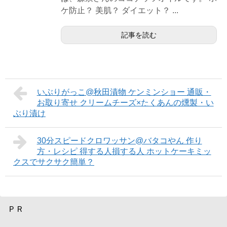
ケ防止？ 美肌？ ダイエット？ ...
記事を読む
いぶりがっこ@秋田漬物 ケンミンショー 通販・
お取り寄せ クリームチーズ×たくあんの燻製・い
ぶり漬け
30分スピードクロワッサン@バタコやん 作り
方・レシピ 得する人損する人 ホットケーキミッ
クスでサクサク簡単？
ＰＲ