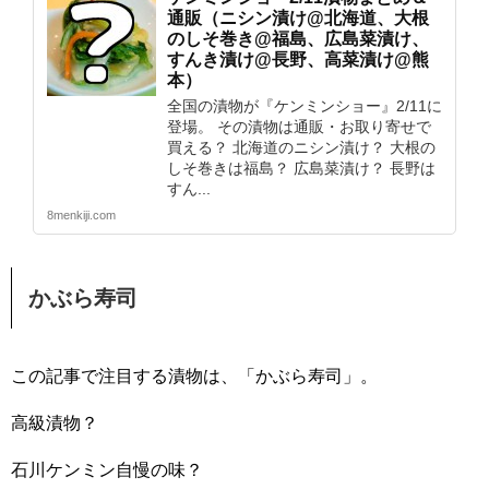
通販（ニシン漬け@北海道、大根
のしそ巻き@福島、広島菜漬け、
すんき漬け@長野、高菜漬け@熊
本）
全国の漬物が『ケンミンショー』2/11に
登場。 その漬物は通販・お取り寄せで
買える？ 北海道のニシン漬け？ 大根の
しそ巻きは福島？ 広島菜漬け？ 長野は
すん...
8menkiji.com
かぶら寿司
この記事で注目する漬物は、「かぶら寿司」。
高級漬物？
石川ケンミン自慢の味？