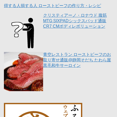
得する人損する人 ローストビーフの作り方・レシピ
クリスティアーノ・ロナウド 腹筋
MTG SIXPADシックスパッド通販
CR7 CMボディレボリューション
青空レストラン ローストビーフのお
取り寄せ通販@静岡そだち たわら屋
黒毛和牛サーロイン