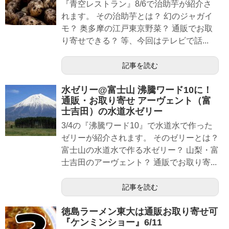
『青空レストラン』8/6で治助芋が紹介さ
れます。 その治助芋とは？ 幻のジャガイ
モ？ 奥多摩の江戸東京野菜？ 通販でお取
り寄せできる？ 等、今回はテレビで話...
記事を読む
水ゼリー@富士山 沸騰ワード10に！
通販・お取り寄せ アーヴェント（富
士吉田）の水道水ゼリー
3/4の『沸騰ワード10』で水道水で作った
ゼリーが紹介されます。 そのゼリーとは？
富士山の水道水で作る水ゼリー？ 山梨・富
士吉田のアーヴェント？ 通販でお取り寄...
記事を読む
徳島ラーメン東大は通販お取り寄せ可
『ケンミンショー』6/11