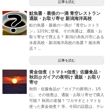
記事を読む
鮭魚醤・最後の一滴 青空レストラン
通販・お取り寄せ 新潟海洋高校
鮭の魚醤・最後の一滴が『青空レストラ
ン』12/19に登場。 その魚醤は、通販・お
取り寄せで買える？ 新潟の糸魚川市にある
水産高校・新潟海洋高校の魚醤？ 能水商
店？ ...
記事を読む
黄金佃煮（トマト×佃煮）佐藤食品・
秋田@ガイアの夜明け 通販・お取り
寄せ
秋田・佐藤食品が『ガイアの夜明け』1/5
に。 その佃煮は、通販・お取り寄せで購入
可能？ 秋田の老舗？ ワカサギとトマトを
使った黄金佃煮？ 等、今回の話題は、テレ