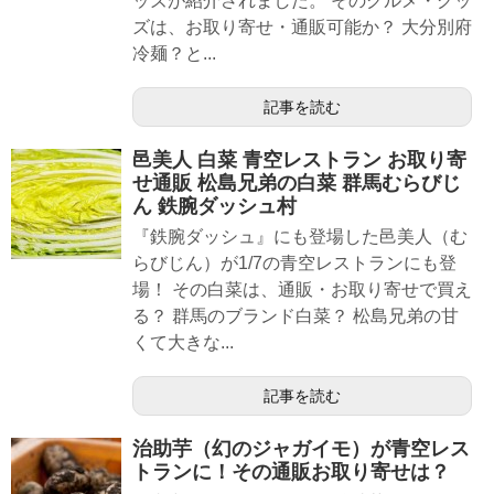
ッズが紹介されました。 そのグルメ・グッ
ズは、お取り寄せ・通販可能か？ 大分別府
冷麺？と...
記事を読む
邑美人 白菜 青空レストラン お取り寄
せ通販 松島兄弟の白菜 群馬むらびじ
ん 鉄腕ダッシュ村
『鉄腕ダッシュ』にも登場した邑美人（む
らびじん）が1/7の青空レストランにも登
場！ その白菜は、通販・お取り寄せで買え
る？ 群馬のブランド白菜？ 松島兄弟の甘
くて大きな...
記事を読む
治助芋（幻のジャガイモ）が青空レス
トランに！その通販お取り寄せは？