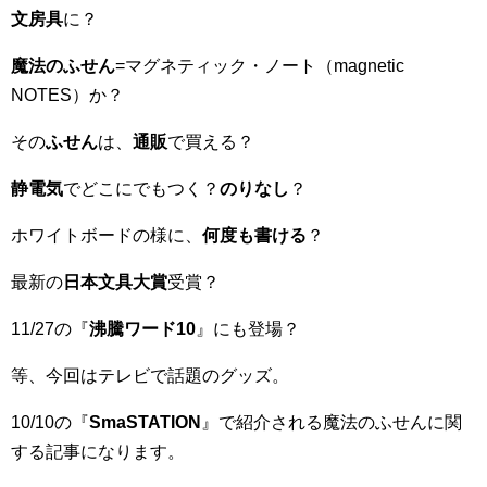
文房具
に？
魔法のふせん
=マグネティック・ノート（magnetic
NOTES）か？
その
ふせん
は、
通販
で買える？
静電気
でどこにでもつく？
のりなし
？
ホワイトボードの様に、
何度も書ける
？
最新の
日本文具大賞
受賞？
11/27の『
沸騰ワード10
』にも登場？
等、今回はテレビで話題のグッズ。
10/10の『
SmaSTATION
』で紹介される魔法のふせんに関
する記事になります。