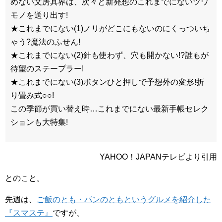
めない文房具界は、次々と新発想のこれまでにないツワ
モノを送り出す!
★これまでにない(1)ノリがどこにもないのにくっついち
ゃう?魔法のふせん!
★これまでにない(2)針も使わず、穴も開かない!?誰もが
待望のステープラー!
★これまでにない(3)ボタンひと押しで予想外の変形!折
り畳み式○○!
この季節が買い替え時…これまでにない最新手帳セレク
ションも大特集!
YAHOO！JAPANテレビより引用
とのこと。
先週は、
ご飯のとも・パンのともというグルメを紹介した
『スマステ』
ですが、