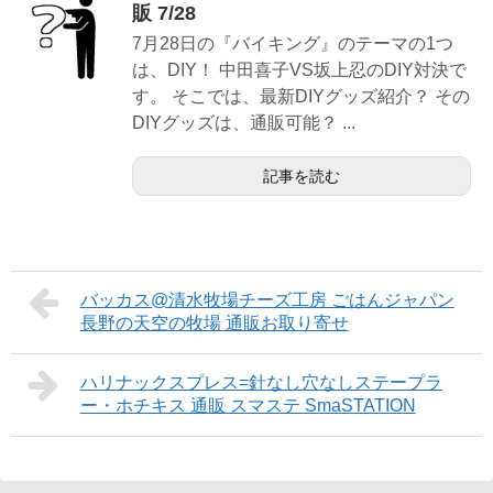
販 7/28
7月28日の『バイキング』のテーマの1つ
は、DIY！ 中田喜子VS坂上忍のDIY対決で
す。 そこでは、最新DIYグッズ紹介？ その
DIYグッズは、通販可能？ ...
記事を読む
バッカス@清水牧場チーズ工房 ごはんジャパン
長野の天空の牧場 通販お取り寄せ
ハリナックスプレス=針なし穴なしステープラ
ー・ホチキス 通販 スマステ SmaSTATION