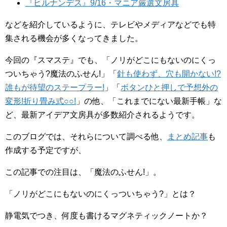
『ヒルナンデス』9/16・マニア厳選文房具
などを紹介しているように、テレビやメディアなどでも特
集される機会が多くなってきました。
今回の『スマステ』でも、「ノリがどこにもないのにくっ
ついちゃう?魔法のふせん!」「
針も使わず、穴も開かない!?
誰もが待望のステープラー!
」「
ボタンひと押しで予想外の
変形!折り畳み式○○!
」の他、「これまでにない最新手帳」な
ど、最新アイデア文房具が多数紹介されるようです。
このブログでは、それらについて調べる他、
まとめ記事
も
作成する予定ですが、
この記事での注目は、「魔法のふせん!」。
「ノリがどこにもないのにくっついちゃう?」とは？
静電気でつき、何度も書けるマグネティックノートか？