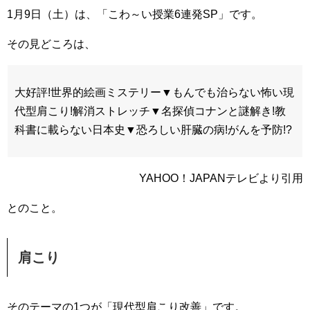
1月9日（土）は、「こわ～い授業6連発SP」です。
その見どころは、
大好評!世界的絵画ミステリー▼もんでも治らない怖い現
代型肩こり!解消ストレッチ▼名探偵コナンと謎解き!教
科書に載らない日本史▼恐ろしい肝臓の病!がんを予防!?
YAHOO！JAPANテレビより引用
とのこと。
肩こり
そのテーマの1つが「現代型肩こり改善」です。