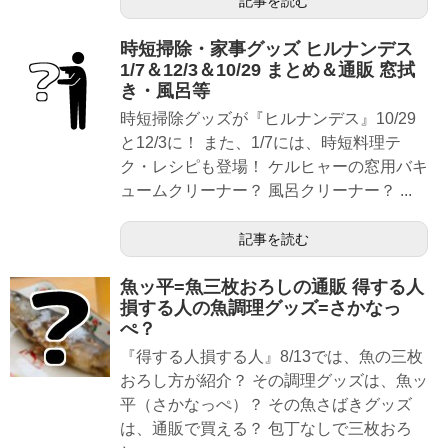
記事を読む
時短掃除・家事グッズ ヒルナンデス
1/7＆12/3＆10/29 まとめ＆通販 窓拭
き・風呂等
時短掃除グッズが『ヒルナンデス』10/29
と12/3に！ また、1/7には、時短料理テ
ク・レシピも登場！ ケルヒャーの窓用バキ
ュームクリーナー？ 風呂クリーナー？ ...
記事を読む
魚ッ平=魚三枚おろしの通販 得する人
損する人の魚調理グッズ=さかなっ
ぺ？
『得する人損する人』8/13では、魚の三枚
おろし方が紹介？ その調理グッズは、魚ッ
平（さかなっぺ）？ その魚さばきグッズ
は、通販で買える？ 包丁なしで三枚おろ