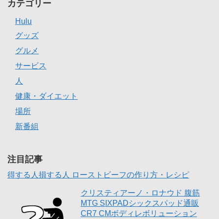
カテゴリー
Hulu
グッズ
グルメ
サービス
人
健康・ダイエット
場所
新番組
注目記事
得する人損する人 ローストビーフの作り方・レシピ
クリスティアーノ・ロナウド 腹筋
MTG SIXPADシックスパッド通販
CR7 CMボディレボリューション