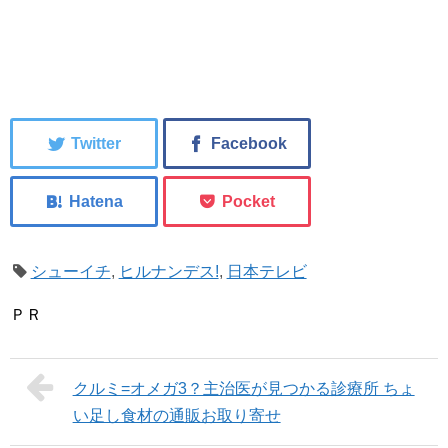
シューイチ
,
ヒルナンデス!
,
日本テレビ
ＰＲ
クルミ=オメガ3？主治医が見つかる診療所 ちょ
い足し食材の通販お取り寄せ