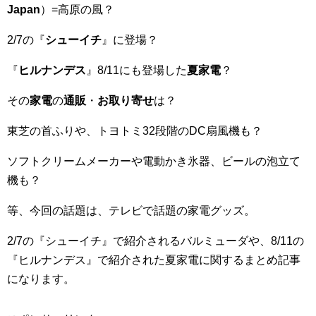
Japan
）=高原の風？
2/7の『
シューイチ
』に登場？
『
ヒルナンデス
』8/11にも登場した
夏家電
？
その
家電
の
通販
・
お取り寄せ
は？
東芝の首ふりや、トヨトミ32段階のDC扇風機も？
ソフトクリームメーカーや電動かき氷器、ビールの泡立て
機も？
等、今回の話題は、テレビで話題の家電グッズ。
2/7の『シューイチ』で紹介されるバルミューダや、8/11の
『ヒルナンデス』で紹介された夏家電に関するまとめ記事
になります。