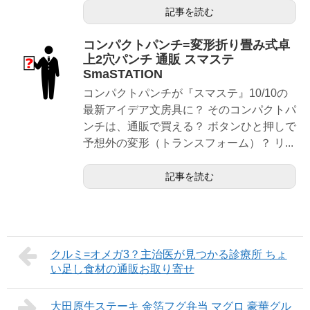
記事を読む
コンパクトパンチ=変形折り畳み式卓
上2穴パンチ 通販 スマステ
SmaSTATION
コンパクトパンチが『スマステ』10/10の
最新アイデア文房具に？ そのコンパクトパ
ンチは、通販で買える？ ボタンひと押しで
予想外の変形（トランスフォーム）？ リ...
記事を読む
クルミ=オメガ3？主治医が見つかる診療所 ちょ
い足し食材の通販お取り寄せ
大田原牛ステーキ 金箔フグ弁当 マグロ 豪華グル