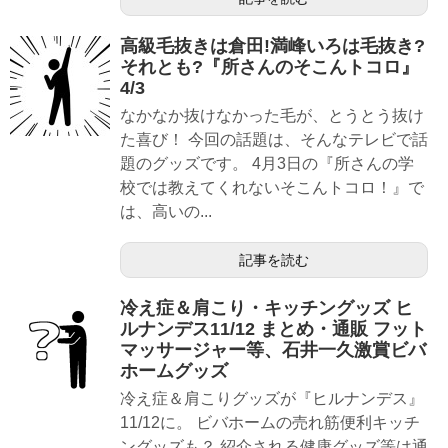
高級毛抜きは倉田!満峰いろは毛抜き?
それとも?『所さんのそこんトコロ』
4/3
なかなか抜けなかった毛が、とうとう抜け
た喜び！ 今回の話題は、そんなテレビで話
題のグッズです。 4月3日の『所さんの学
校では教えてくれないそこんトコロ！』で
は、高いの...
記事を読む
冷え症＆肩こり・キッチングッズ ヒ
ルナンデス11/12 まとめ・通販 フット
マッサージャー等、石井一久激賞ビバ
ホームグッズ
冷え症＆肩こりグッズが『ヒルナンデス』
11/12に。 ビバホームの売れ筋便利キッチ
ングッズも？ 紹介される健康グッズ等は通