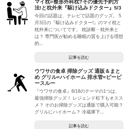
マイ枕=整形外科枕?その優先予約方
法!と枕外来『駆け込みドクター』5/3
今回の話題は、テレビで話題のグッズ。 5
月3日の『駆け込みドクター!』のマイ枕と
枕外来についてです。 枕診断・枕外来と
は？ 専門医が勧める睡眠の質を上げる理想
的...
記事を読む
ウワサの食卓 掃除グッズ 通販＆まと
め グリル=ハイホーム 排水管=ピーピ
ースルー
『ウワサの食卓』8/18のテーマの1つは、
最強掃除グッズ！ レジェンド松下もオスス
メ？ そのお掃除グッズは通販で購入可能？
グリルにハイホーム？ 冷蔵庫下...
記事を読む