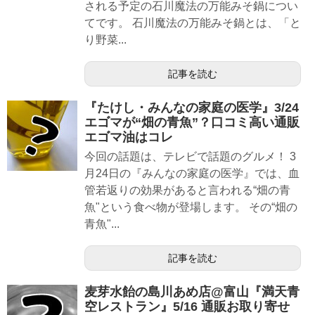
される予定の石川魔法の万能みそ鍋につい
てです。 石川魔法の万能みそ鍋とは、「と
り野菜...
記事を読む
『たけし・みんなの家庭の医学』3/24
エゴマが“畑の青魚”？口コミ高い通販
エゴマ油はコレ
今回の話題は、テレビで話題のグルメ！ 3
月24日の『みんなの家庭の医学』では、血
管若返りの効果があると言われる“畑の青
魚"という食べ物が登場します。 その“畑の
青魚"...
記事を読む
麦芽水飴の島川あめ店@富山『満天青
空レストラン』5/16 通販お取り寄せ