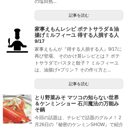
の塩田熟...
記事を読む
家事えもんレシピ ポテトサラダ＆油
揚げミルフィーユ 得する人損する人
9/17
家事えもんが『得する人損する人』9/17に
再び登場。 そのかけ算レシピとは？ ポテ
トサラダでパスタと餃子？ ミルフィーユ
は、油揚げ×プリン？ その作り方と...
記事を読む
とり野菜みそ マツコの知らない世界
＆ケンミンショー 石川魔法の万能み
そ鍋
今回の話題は、テレビで話題のグルメ！ 2
月26日の『秘密のケンミンSHOW』で紹介