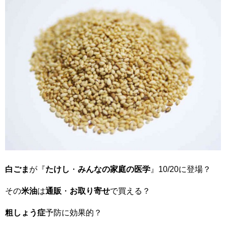
白ごま
が『
たけし
・
みんなの家庭の医学
』10/20に登場？
その
米油
は
通販
・
お取り寄せ
で買える？
粗しょう症
予防に効果的？