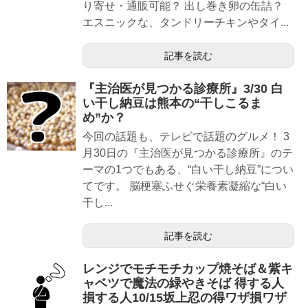
り寄せ・通販可能？ 出し巻き卵の缶詰？
エスニックな、タンドリーチキンやタイ...
記事を読む
『主治医が見つかる診療所』3/30 白
い干し納豆は熊本の“干しこるま
め”か？
今回の話題も、テレビで話題のグルメ！ 3
月30日の『主治医が見つかる診療所』のテ
ーマの1つでもある、“白い干し納豆”につい
てです。 脳梗塞ふせぐ栄養素凝縮な“白い
干し...
記事を読む
レンジでモチモチカップ焼そば＆紫キ
ャベツで魔法の緑やきそば 得する人
損する人10/15坂上忍の得ワザ損ワザ