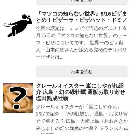
『マツコの知らない世界』6/16ピザま
とめ！ピザーラ・ピザハット・ドミノ
今回の話題は、テレビで話題のグルメ！ 6
月16日の『マツコの知らない世界』のテー
マ・ピザについてです。 世界一のピザ職
人・山本尚徳さんが認める究極のデリバリ
ーピザとは...
記事を読む
クレールオイスター 嵐にしやがれ紹
介 広島・幻の緑牡蠣 通販お取り寄せ
塩田熟成牡蠣
クレールオイスターが『嵐にしやがれ』
2/27で紹介。 その牡蠣は、通販・お取り寄
せで買える？ 広島・大崎上島（おおさきか
みじま）の幻の緑色の牡蠣？ フランス方式