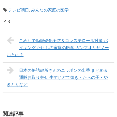
テレビ朝日
,
みんなの家庭の医学
ＰＲ
こめ油で動脈硬化予防＆コレステロール対策 バ
イキング たけしの家庭の医学 ガンマオリザノー
ルとは？
日本の缶詰@所さんのニッポンの出番 まとめ＆
通販お取り寄せ 牛すじどて焼き・たらの子・や
きとりなど
関連記事