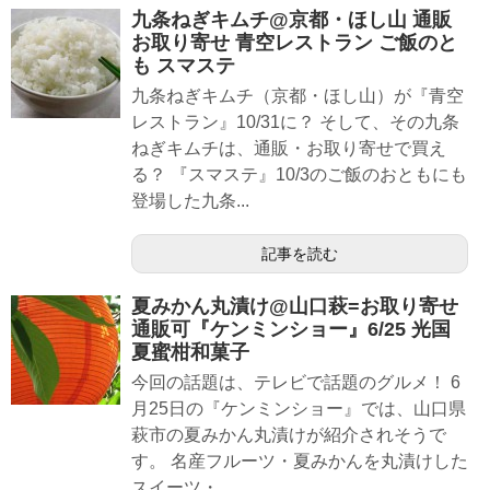
九条ねぎキムチ@京都・ほし山 通販
お取り寄せ 青空レストラン ご飯のと
も スマステ
九条ねぎキムチ（京都・ほし山）が『青空
レストラン』10/31に？ そして、その九条
ねぎキムチは、通販・お取り寄せで買え
る？ 『スマステ』10/3のご飯のおともにも
登場した九条...
記事を読む
夏みかん丸漬け@山口萩=お取り寄せ
通販可『ケンミンショー』6/25 光国
夏蜜柑和菓子
今回の話題は、テレビで話題のグルメ！ 6
月25日の『ケンミンショー』では、山口県
萩市の夏みかん丸漬けが紹介されそうで
す。 名産フルーツ・夏みかんを丸漬けした
スイーツ・...