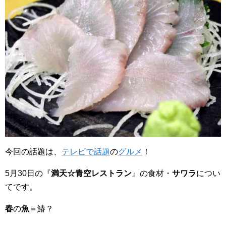
今回の話題は、
テレビで話題
の
グルメ
！
5月30日の『
満天☆青空レストラン
』の食材・
サワラ
につい
てです。
春
の
魚
＝鰆？