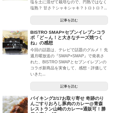
塩を土に混ぜて栽培なので、円熟ではなく
塩熟？ 甘さ？シャキシャキ？トロトロ？...
記事を読む
BISTRO SMAP×セブンイレブンコラ
ボ「ど～ん！と大きなチーズ焼つく
ね」の感想
今回の話題は、テレビで話題のグルメ！ 先
週月曜放送の『SMAP×SMAP』で発表さ
れた、BISTRO SMAPとセブンイレブンの
コラボ新商品を実食して、感想・評価して
いきた...
記事を読む
バイキング2/17お取り寄せ 奇跡のり
んごすりおろし豚肉のカレー@青森
レストラン山崎のカレー=通販可！勝