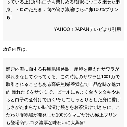
っている上に卵も白子も楽しめる!贅沢にウニを乗せた刺
身、トロのたたき…旬の旨さ濃縮!さらに卵100%プリン
も!
YAHOO！JAPANテレビより引用
放送内容は、
瀬戸内海に面する兵庫県淡路島。産卵を迎えたサワラが
群れをなしてやってくる。この時期のサワラは1本1万で
取引されることもある高級魚!栄養満点で上品な味が魅力
的!獲れたてをサシミで、ビールにもよく合うタタキやあ
らと白子の煮付けで頂く!そしてしっとりとした身に香ば
しさがたまらない味噌漬け焼きをお茶漬けで!さらに、こ
だわり養鶏場が開発した100%タマゴだけの極上プリン
も登場!深いコク濃厚な味わいに大興奮!