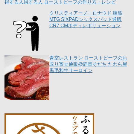
得する人損する人 ローストビーフの作り方・レシピ
クリスティアーノ・ロナウド 腹筋
MTG SIXPADシックスパッド通販
CR7 CMボディレボリューション
青空レストラン ローストビーフのお
取り寄せ通販@静岡そだち たわら屋
黒毛和牛サーロイン