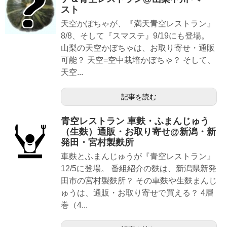
スト
天空かぼちゃが、『満天青空レストラン』
8/8、そして『スマステ』9/19にも登場。
山梨の天空かぼちゃは、お取り寄せ・通販
可能？ 天空=空中栽培かぼちゃ？ そして、
天空...
記事を読む
青空レストラン 車麩・ふまんじゅう
（生麩）通販・お取り寄せ@新潟・新
発田・宮村製麩所
車麩とふまんじゅうが『青空レストラン』
12/5に登場。 番組紹介の麩は、新潟県新発
田市の宮村製麩所？ その車麩や生麩まんじ
ゅうは、通販・お取り寄せで買える？ 4層
巻（4...