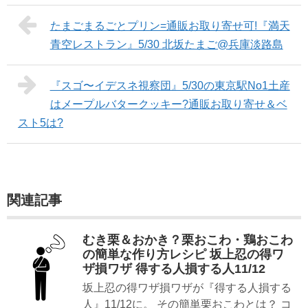
たまごまるごとプリン=通販お取り寄せ可!『満天
青空レストラン』5/30 北坂たまご@兵庫淡路島
『スゴ〜イデスネ視察団』5/30の東京駅No1土産
はメープルバタークッキー?通販お取り寄せ＆ベ
スト5は?
関連記事
むき栗＆おかき？栗おこわ・鶏おこわ
の簡単な作り方レシピ 坂上忍の得ワ
ザ損ワザ 得する人損する人11/12
坂上忍の得ワザ損ワザが『得する人損する
人』11/12に。 その簡単栗おこわとは？ コ