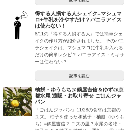
得する人損する人シェイク=マシュマ
ロ+牛乳を冷やすだけ？バニラアイス
は使わない！
8/11の『得する人損する人』では簡単シェ
イクの作り方が紹介されました。 そのバニ
ラシェイクは、マシュマロに牛乳を入れる
だけの簡単レシピ？ バニラアイス・ミキサ
ーは使わない？...
記事を読む
柚餅・ゆうもち@鶴屋吉信＆ゆず@京
都水尾 通販・お取り寄せ ごはんジャ
パン
『ごはんジャパン』11/28の食材は京都の
ユズ。 柚子を使った和菓子・柚餅（ゆうも
ち）=鶴屋吉信？ ユズの里？水尾の名物・