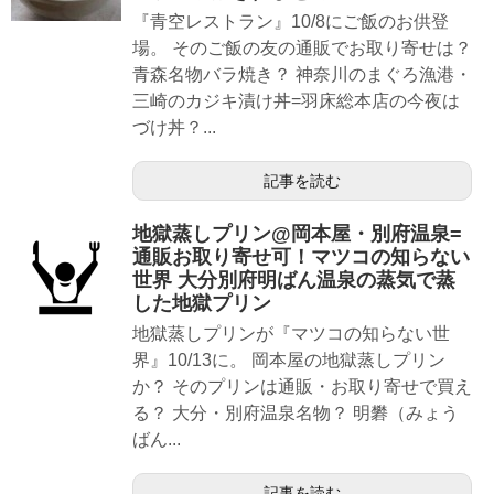
『青空レストラン』10/8にご飯のお供登
場。 そのご飯の友の通販でお取り寄せは？
青森名物バラ焼き？ 神奈川のまぐろ漁港・
三崎のカジキ漬け丼=羽床総本店の今夜は
づけ丼？...
記事を読む
地獄蒸しプリン@岡本屋・別府温泉=
通販お取り寄せ可！マツコの知らない
世界 大分別府明ばん温泉の蒸気で蒸
した地獄プリン
地獄蒸しプリンが『マツコの知らない世
界』10/13に。 岡本屋の地獄蒸しプリン
か？ そのプリンは通販・お取り寄せで買え
る？ 大分・別府温泉名物？ 明礬（みょう
ばん...
記事を読む