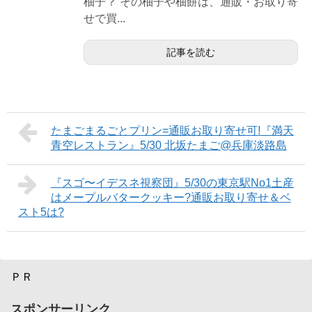
柚子？ その柚子や柚餅は、通販・お取り寄
せで買...
記事を読む
たまごまるごとプリン=通販お取り寄せ可!『満天
青空レストラン』5/30 北坂たまご@兵庫淡路島
『スゴ〜イデスネ視察団』5/30の東京駅No1土産
はメープルバタークッキー?通販お取り寄せ＆ベ
スト5は?
ＰＲ
スポンサーリンク